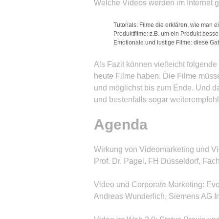
Welche Videos werden im Internet 
Tutorials: Filme die erklären, wie man e
Produktfilme: z.B. um ein Produkt bess
Emotionale und lustige Filme: diese Gatt
Als Fazit können vielleicht folgend
heute Filme haben. Die Filme müsse
und möglichst bis zum Ende. Und da
und bestenfalls sogar weiterempfoh
Agenda
Wirkung von Videomarketing und V
Prof. Dr. Pagel, FH Düsseldorf, Fac
Video und Corporate Marketing: Evol
Andreas Wunderlich, Siemens AG In