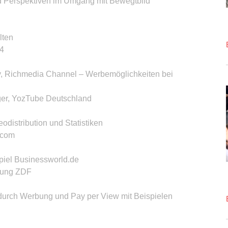
nd Perspektiven im Umgang mit Bewegtbild
lten
4
ay, Richmedia Channel – Werbemöglichkeiten bei
ger, YozTube Deutschland
distribution und Statistiken
.com
spiel Businessworld.de
hung ZDF
durch Werbung und Pay per View mit Beispielen