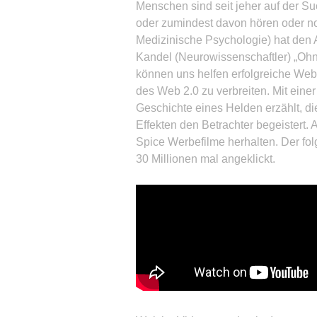
Menschen sind seit jeher auf der Su
oder zumindest davon hören oder noc
Medizinische Psychologie) hat den 
Kandel (Neurowissenschaftler) „Ohn
können uns helfen erfolgreiche Web
des Web 2.0 zu verbreiten. Mit eine
Geschichte eines Helden erzählt, di
Effekten den Betrachter begeistert.
Spice Werbefilme herhalten. Der fo
30 Millionen mal angeklickt.