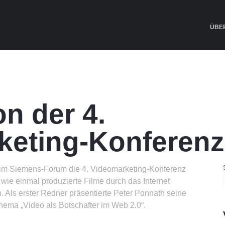
ÜBE
on der 4.
keting-Konferenz
im Siemens-Forum die 4. Videomarketing-Konferenz
, wie einmal produzierte Filme durch das Internet
n. Als erster Redner präsentierte Peter Ponnath seine
hema „Video als Botschafter im Web 2.0“.