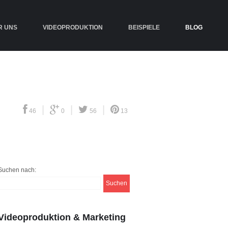
R UNS
VIDEOPRODUKTION
BEISPIELE
BLOG
|
|
|
46
0
56
13
Suchen nach:
Videoproduktion & Marketing