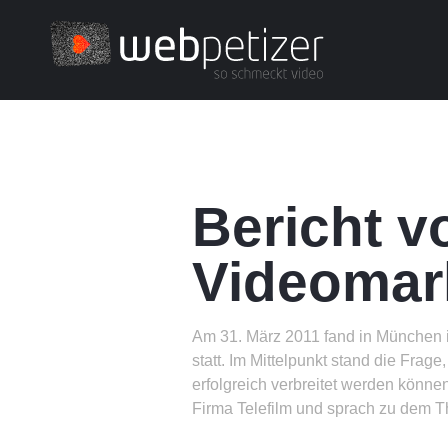
Bericht v
Videomar
Am 31. März 2011 fand in München 
statt. Im Mittelpunkt stand die Frage
erfolgreich verbreitet werden könne
Firma Telefilm und sprach zu dem T