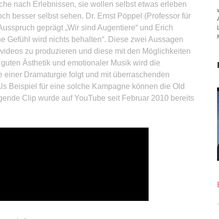
che nach Erlebnissen, sie wollen selbst etwas erleben
h besser selbst sehen. Dr. Ernst Pöppel (Professor für
Ausspruch geprägt „Wir sind Augentiere“ und Erich
e Gefühl wird nichts behalten“. Diese zwei Aussagen
videos zu produzieren und diese mit den Möglichkeiten
r guten Ästhetik und emotionaler Musik wird die
e einer Dramaturgie folgt und mit überraschenden
 Als Beispiel für eine solche Kampagne können die Old
lgende Clip wurde auf YouTube seit Februar 2010 bereits