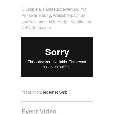
Clubspiele, Fahrzeugbewertung mit
Pokalverleihung, Weissbierpavillon
und wie immer fette Party – Opeltreffen
OSC Südbayern
Produktion:
jedernet GmbH
Event Video