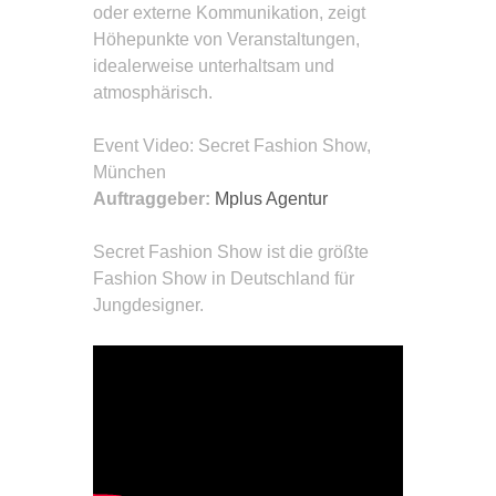
oder externe Kommunikation, zeigt
Höhepunkte von Veranstaltungen,
idealerweise unterhaltsam und
atmosphärisch.
Event Video
: Secret Fashion Show,
München
Auftraggeber:
Mplus Agentur
Secret Fashion Show ist die größte
Fashion Show in Deutschland für
Jungdesigner.