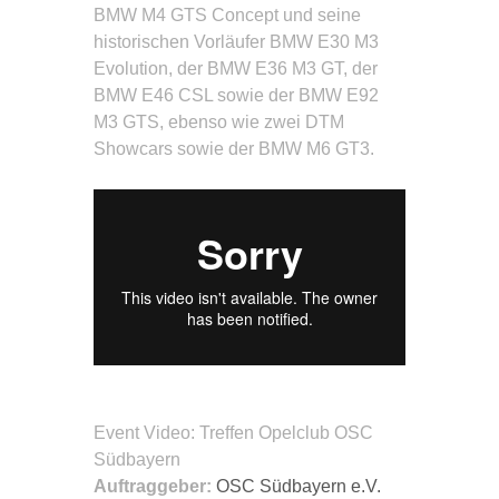
BMW M4 GTS Concept und seine
historischen Vorläufer BMW E30 M3
Evolution, der BMW E36 M3 GT, der
BMW E46 CSL sowie der BMW E92
M3 GTS, ebenso wie zwei DTM
Showcars sowie der BMW M6 GT3.
Event Video
: Treffen Opelclub OSC
Südbayern
Auftraggeber:
OSC Südbayern e.V.