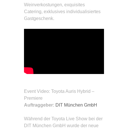
Weinverkostungen, exquisites
Catering, exklusives individualisiertes
Gastgeschenk.
Event Video
: Toyota Auris Hybrid –
Premiere
Auftraggeber:
DIT München GmbH
Während der Toyota Live Show bei der
DIT München GmbH wurde der neue