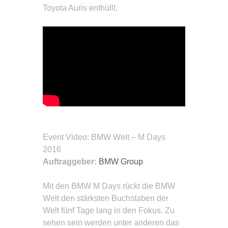
Toyota Auris enthüllt.
Event Video
: BMW Welt – M Days
2016
Auftraggeber:
BMW Group
Mit den BMW M Days rückt die BMW
Welt den stärksten Buchstaben der
Welt fünf Tage lang in den Fokus. Zu
sehen sein werden unter anderen das