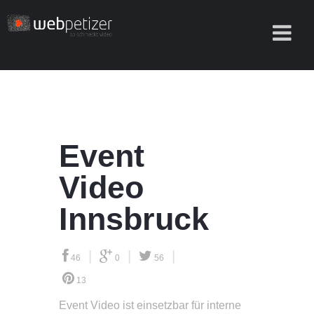
Event
Video
Innsbruck
|
|
|
46
0
56
13
Event Video
ist einsetzbar für interne