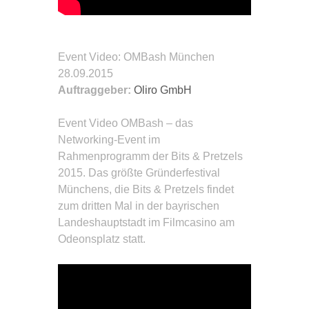
Event Video
: OMBash München
28.09.2015
Auftraggeber:
Oliro GmbH
Event Video
OMBash – das
Networking-Event im
Rahmenprogramm der Bits & Pretzels
2015. Das größte Gründerfestival
Münchens, die Bits & Pretzels findet
zum dritten Mal in der bayrischen
Landeshauptstadt im Filmcasino am
Odeonsplatz statt.