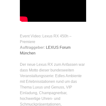
Event Video
: Lexus RX 450h –
Premiere
Auftraggeber:
LEXUS Forum
München
Der neue Lexus RX zum Anfassen war
dass Motto dieser bundesweiten
Veranstaltungsserie: Edles Ambiente
mit Erlebnisstationen rund um das
Thema Luxus und Genuss, VIP
Einladung, Champagnerbar,
hochwertige Uhren- und
Schmuckpräsentationen,