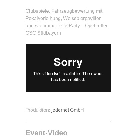
Clubspiele, Fahrzeugbewertung mit
Pokalverleihung, Weissbierpavillon
und wie immer fette Party – Opeltreffen
OSC Südbayern
Produktion:
jedernet GmbH
Event-Video