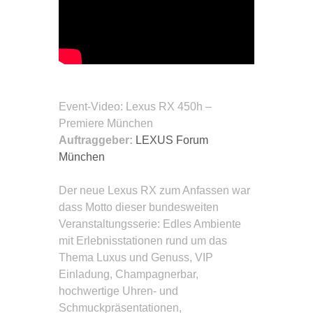
Event-Video
: Lexus RX 450h –
Premiere München
Auftraggeber:
LEXUS Forum
München
Der neue Lexus RX zum Anfassen war
dass Motto dieser bundesweiten
Veranstaltungsserie: Edles Ambiente
mit Erlebnisstationen rund um das
Thema Luxus und Genuss, VIP
Einladung, Champagnerbar,
hochwertige Uhren- und
Schmuckpräsentationen,