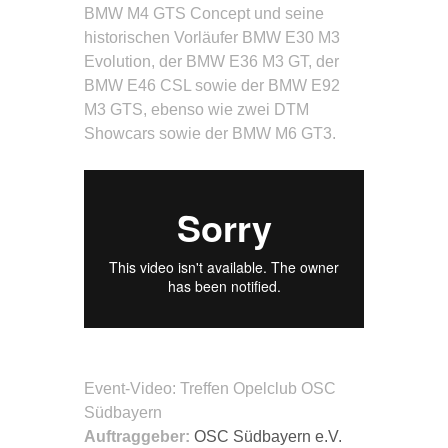
BMW M4 GTS Concept und seine
historischen Vorläufer BMW E30 M3
Evolution, der BMW E36 M3 GT, der
BMW E46 CSL sowie der BMW E92
M3 GTS, ebenso wie zwei DTM
Showcars sowie der BMW M6 GT3.
Event-Video
: Treffen Opelclub OSC
Südbayern
Auftraggeber:
OSC Südbayern e.V.