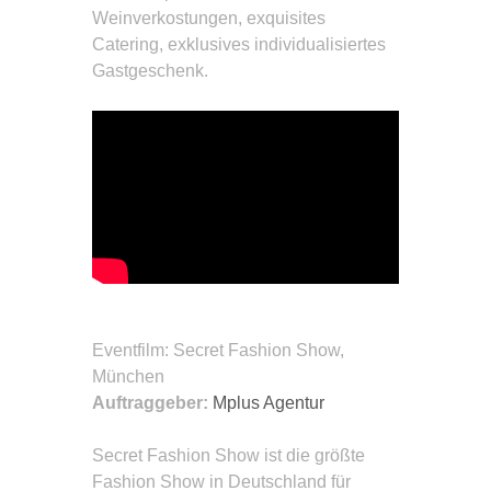
Weinverkostungen, exquisites
Catering, exklusives individualisiertes
Gastgeschenk.
Eventfilm
: Secret Fashion Show,
München
Auftraggeber:
Mplus Agentur
Secret Fashion Show ist die größte
Fashion Show in Deutschland für