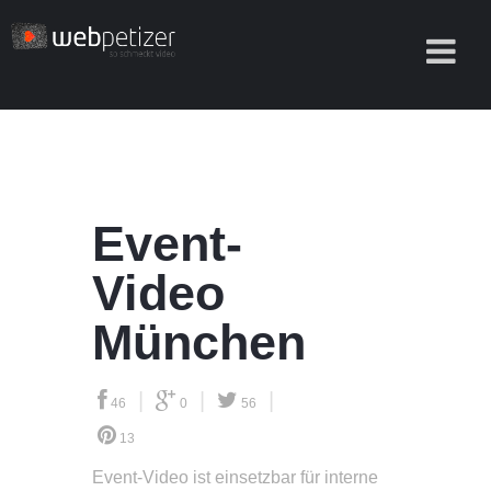
Event-
Video
München
|
|
|
46
0
56
13
Event-Video
ist einsetzbar für interne