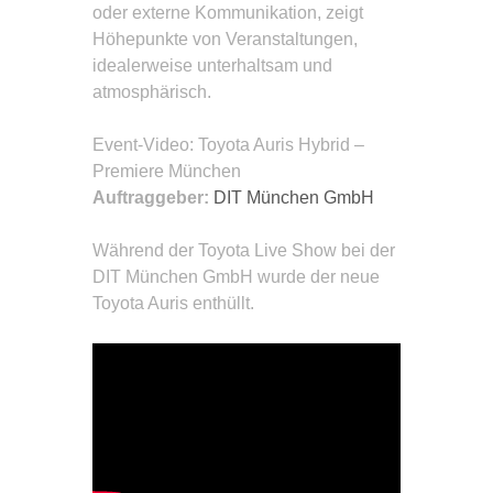
oder externe Kommunikation, zeigt
Höhepunkte von Veranstaltungen,
idealerweise unterhaltsam und
atmosphärisch.
Event-Video
: Toyota Auris Hybrid –
Premiere München
Auftraggeber:
DIT München GmbH
Während der Toyota Live Show bei der
DIT München GmbH wurde der neue
Toyota Auris enthüllt.