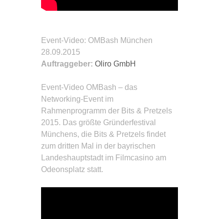
Event-Video
: OMBash München
28.09.2015
Auftraggeber:
Oliro GmbH
Event-Video
OMBash – das
Networking-Event im
Rahmenprogramm der Bits & Pretzels
2015. Das größte Gründerfestival
Münchens, die Bits & Pretzels findet
zum dritten Mal in der bayrischen
Landeshauptstadt im Filmcasino am
Odeonsplatz statt.