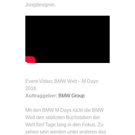
Jungdesigner.
Event-Video
: BMW Welt – M Days
2016
Auftraggeber:
BMW Group
Mit den BMW M Days rückt die BMW
Welt den stärksten Buchstaben der
Welt fünf Tage lang in den Fokus. Zu
sehen sein werden unter anderen das