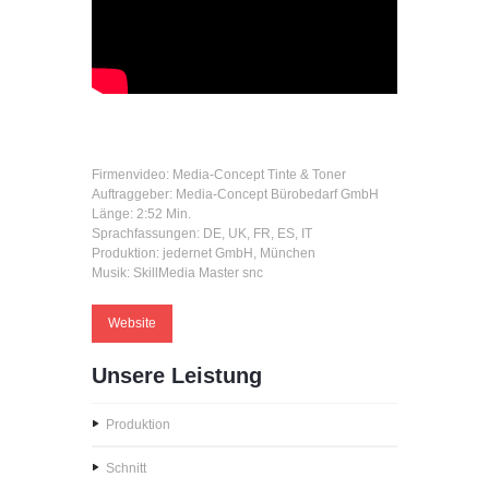
Firmenvideo: Media-Concept Tinte & Toner
Auftraggeber: Media-Concept Bürobedarf GmbH
Länge: 2:52 Min.
Sprachfassungen: DE, UK, FR, ES, IT
Produktion: jedernet GmbH, München
Musik: SkillMedia Master snc
Website
Unsere Leistung
Produktion
Schnitt