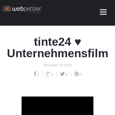
tinte24 ♥
Unternehmensfilm
December 20, 2013
|
|
|
0
0
0
0