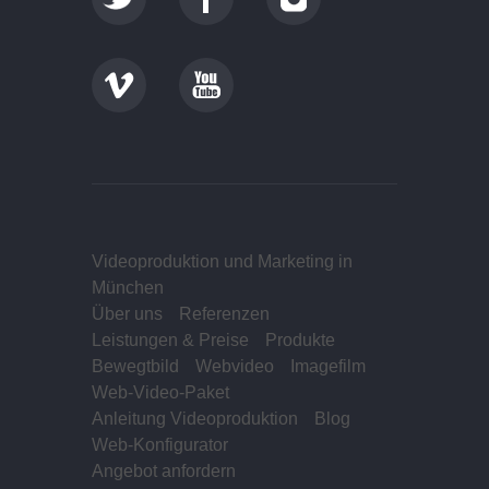
Videoproduktion und Marketing in
München
Über uns
Referenzen
Leistungen & Preise
Produkte
Bewegtbild
Webvideo
Imagefilm
Web-Video-Paket
Anleitung Videoproduktion
Blog
Web-Konfigurator
Angebot anfordern