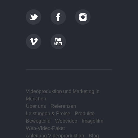
Videoproduktion und Marketing in
München
Über uns
Referenzen
Leistungen & Preise
Produkte
Bewegtbild
Webvideo
Imagefilm
Web-Video-Paket
Anleitung Videoproduktion
Blog