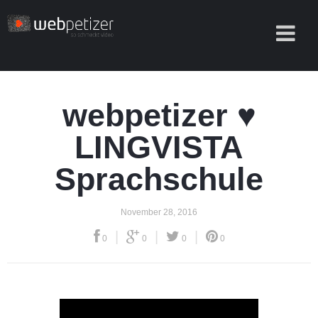
webpetizer ♥
LINGVISTA
Sprachschule
November 28, 2016
|
|
|
0
0
0
0